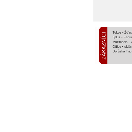
Tokoz • Žďas
3plus • Fanu
Multimedia •
Office • skl
Dorůžka Trio 