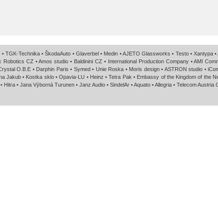
 • TGK-Technika • ŠkodaAuto • Glaverbel • Medin • AJETO Glassworks • Testo • Xantypa • 
c Robotics CZ • Amos studio • Baldinini CZ • International Production Company • AMI Co
 Crystal O.B.E • Darphin Paris • Symed • Unie Roska • Moris design • ASTRON studio • iC
árna Jakub • Kostka sklo • Opavia-LU • Heinz • Tetra Pak • Embassy of the Kingdom of the 
• Hitra • Jana Výborná Turunen • Janz Audio • SindelAr • Aquato • Allegria • Telecom Austria C