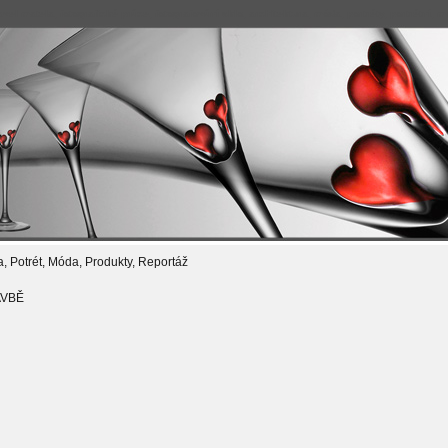
avel matela, fotografické práce, fotografování sklo, architektura, móda, portréty, portrétní, mó
a, Potrét, Móda, Produkty, Reportáž
AVBĚ