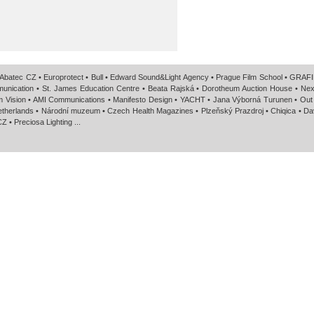
Abatec CZ • Europrotect • Bull • Edward Sound&Light Agency • Prague Film School • GRAF
mmunication • St. James Education Centre • Beata Rajská • Dorotheum Auction House • Ne
om Vision • AMI Communications • Manifesto Design • YACHT • Jana Výborná Turunen • Out
Netherlands • Národní muzeum • Czech Health Magazines • Plzeňský Prazdroj • Chiqica • Da
Z • Preciosa Lighting ...