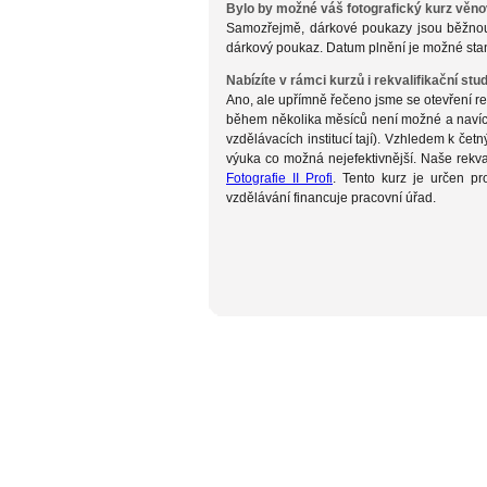
Bylo by možné váš fotografický kurz věno
Samozřejmě, dárkové poukazy jsou běžnou p
dárkový poukaz. Datum plnění je možné stan
Nabízíte v rámci kurzů i rekvalifikační stu
Ano, ale upřímně řečeno jsme se otevření rek
během několika měsíců není možné a navíc j
vzdělávacích institucí tají). Vzhledem k čet
výuka co možná nejefektivnější. Naše rekval
Fotografie II Profi
. Tento kurz je určen p
vzdělávání financuje pracovní úřad.