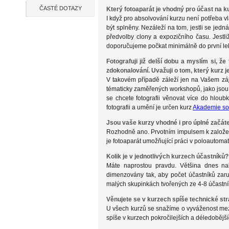
ČASTÉ DOTAZY
Který fotoaparát je vhodný pro účast na k
I když pro absolvování kurzu není potřeba v
být splněny. Nezáleží na tom, jestli se jed
předvolby clony a expozičního času. Jestl
doporučujeme počkat minimálně do první le
Fotografuji již delší dobu a myslím si, 
zdokonalování. Uvažuji o tom, který kurz j
V takovém případě záleží jen na Vašem zájm
tématicky zaměřených workshopů, jako jso
se chcete fotografii věnovat více do hloub
fotografii a umění je určen kurz
Akademie sou
Jsou vaše kurzy vhodné i pro úplné začát
Rozhodně ano. Prvotním impulsem k založení
je fotoaparát umožňující práci v poloautoma
Kolik je v jednotlivých kurzech účastník
Máte naprostou pravdu. Většina dnes nab
dimenzovány tak, aby počet účastníků zar
malých skupinkách tvořených ze 4-8 účastník
Věnujete se v kurzech spíše technické st
U všech kurzů se snažíme o vyváženost mez
spíše v kurzech pokročilejších a déledoběj