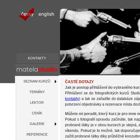
otazky a odpovědi fotograficke kurzy studia pvm, škola profesionální a u
KONTAKTY
SEZNAM KURZŮ
ČASTÉ DOTAZY
Jak je postup přihlášení do vybraného ku
TERMÍNY
Přihlášení se do fotografických kurzů Stud
kontakty
) a tak se zařadíte do databáze zá
LEKTOR
potvrzení objednávky a rezervace místa doc
CENÍK
Můžete mi poradit, který kurz je pro mne n
Pokud s fotografií opravdu začínáte, tak na
GALERIE
probrané látky je v obou kurzech je stejná
víkendu. Pokud je to možné, tak doporučuj
REFERENCE
zažití probrané látky díky průběžně konzu