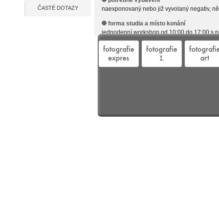
potřebné vybavení
ČASTÉ DOTAZY
naexponovaný nebo již vyvolaný negativ, něk
forma studia a místo konání
jednodenní workshop od 10:00 do 17:00 s p
kurz probíhá v profesionální laboratoři spec