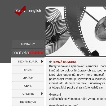
kurzy ručni vyvolávání a zvětšování fotografií, workshop zpracování
KONTAKTY
SEZNAM KURZŮ
TEMNÁ KOMORA
Kurzy věnované zpracování černobílé i bare
TERMÍNY
filmů až po pokročilé úpravy obrazu pod zv
který více odpovídá úrovni jeho znalostí
LEKTOR
pokročilejší zahrnuje vysvětlení a vyzko
individuální studium pro max. 3 účasníky ve
CENÍK
a fotografické papíry si zajišťuje každý sám.
GALERIE
určení
začátečník se zájmem o ruční výrobu fotograf
REFERENCE